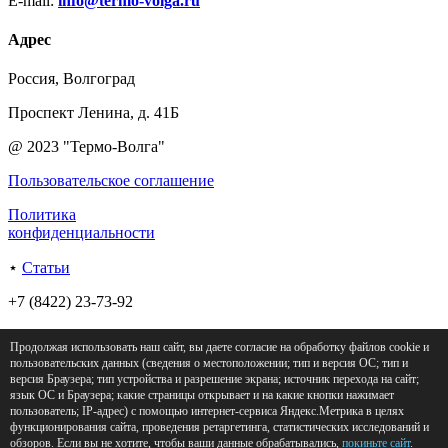
E-mail:
info@termo-volga.ru
Адрес
Россия, Волгоград
Проспект Ленина, д. 41Б
@ 2023 "Термо-Волга"
Пользовательское соглашение
Политика
конфиденциальности
⋆
Статьи
+7 (8422) 23-73-92
Россия, Волгоград
Продолжая использовать наш сайт, вы даете согласие на обработку файлов cookie и
пользовательских данных (сведения о местоположении; тип и версия ОС; тип и
Проспект Ленина, д. 41Б
версия Браузера; тип устройства и разрешение экрана; источник перехода на сайт;
язык ОС и Браузера; какие страницы открывает и на какие кнопки нажимает
@ 2023 "Термо-Волга"
пользователь; IP‑адрес) с помощью интернет‑сервиса Яндекс.Метрика в целях
функционирования сайта, проведения ретаргетинга, статистических исследований и
обзоров. Если вы не хотите, чтобы ваши данные обрабатывались,
покиньте сайт
.