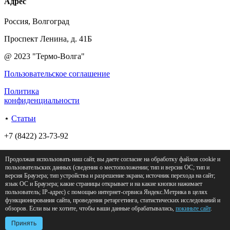
Адрес
Россия, Волгоград
Проспект Ленина, д. 41Б
@ 2023 "Термо-Волга"
Пользовательское соглашение
Политика
конфиденциальности
⋆
Статьи
+7 (8422) 23-73-92
Россия, Волгоград
Продолжая использовать наш сайт, вы даете согласие на обработку файлов cookie и
пользовательских данных (сведения о местоположении; тип и версия ОС; тип и
Проспект Ленина, д. 41Б
версия Браузера; тип устройства и разрешение экрана; источник перехода на сайт;
язык ОС и Браузера; какие страницы открывает и на какие кнопки нажимает
@ 2023 "Термо-Волга"
пользователь; IP‑адрес) с помощью интернет‑сервиса Яндекс.Метрика в целях
функционирования сайта, проведения ретаргетинга, статистических исследований и
обзоров. Если вы не хотите, чтобы ваши данные обрабатывались,
покиньте сайт
.
Принять